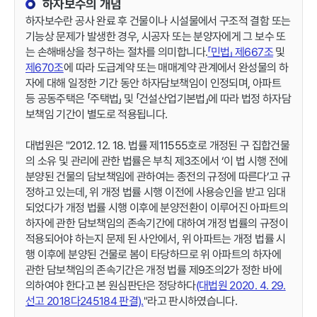
하자보수의 개념
하자보수란 공사 완료 후 건물이나 시설물에서 구조적 결함 또는
기능상 문제가 발생한 경우, 시공자 또는 분양자에게 그 보수 또
는 손해배상을 청구하는 절차를 의미합니다.
「민법」 제667조
및
제670조
에 따라 도급계약 또는 매매계약 관계에서 완성물의 하
자에 대해 일정한 기간 동안 하자담보책임이 인정되며, 아파트
등 공동주택은 「주택법」 및 「건설산업기본법」에 따라 법정 하자담
보책임 기간이 별도로 적용됩니다.
대법원은 "2012. 12. 18. 법률 제11555호로 개정된 구 집합건물
의 소유 및 관리에 관한 법률은 부칙 제3조에서 ‘이 법 시행 전에
분양된 건물의 담보책임에 관하여는 종전의 규정에 따른다’고 규
정하고 있는데, 위 개정 법률 시행 이전에 사용승인을 받고 임대
되었다가 개정 법률 시행 이후에 분양전환이 이루어진 아파트의
하자에 관한 담보책임의 존속기간에 대하여 개정 법률의 규정이
적용되어야 하는지 문제 된 사안에서, 위 아파트는 개정 법률 시
행 이후에 분양된 건물로 봄이 타당하므로 위 아파트의 하자에
관한 담보책임의 존속기간은 개정 법률 제9조의2가 정한 바에
의하여야 한다고 본 원심판단은 정당하다
(대법원 2020. 4. 29.
선고 2018다245184 판결).
"라고 판시하였습니다.