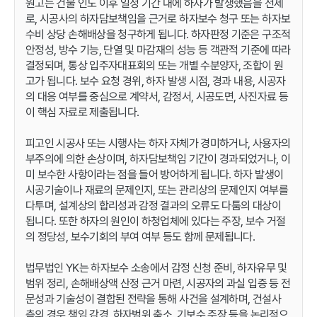
원고는 건물 인도 이후 일정 기간 내에 하자가 발생했음을 전제
로, 시공사의 하자담보책임을 근거로 하자보수 청구 또는 하자보
수비 상당 손해배상을 청구하게 됩니다. 하자판정 기준은 구조적
안정성, 방수 기능, 단열 및 마감재의 성능 등 객관적 기준에 따라
결정되며, 통상 입주자대표회의 또는 개별 수분양자, 조합이 원
고가 됩니다. 보수 요청 경위, 하자 발생 시점, 경과 내용, 시공자
의 대응 여부를 중심으로 계약서, 감정서, 시공도면, 사진자료 등
이 핵심 자료로 제출됩니다.
피고인 시공사 또는 시행사는 하자 자체가 경미하거나, 사용자의
부주의에 의한 손상이며, 하자담보책임 기간이 경과되었거나, 이
미 보수한 사항이라는 점을 들어 방어하게 됩니다. 하자 발생이
시공기술이나 재료의 문제인지, 또는 관리상의 문제인지 여부를
다투며, 설계상의 합리성과 감정 결과의 오류도 다툼의 대상이
됩니다. 또한 하자의 원인이 하청업체에 있다는 주장, 보수 거절
의 정당성, 보수기회의 부여 여부 등도 함께 문제됩니다.
법무법인 YK는 하자보수 소송에서 감정 신청 준비, 하자유무 및
범위 정리, 손해배상액 산정 근거 마련, 시공자의 과실 입증 등 전
문성과 기술성이 결합된 전략을 통해 사건을 설계하며, 건설사
측의 경우 책임 감경, 하자범위 축소, 기보수 주장 등을 논리적으