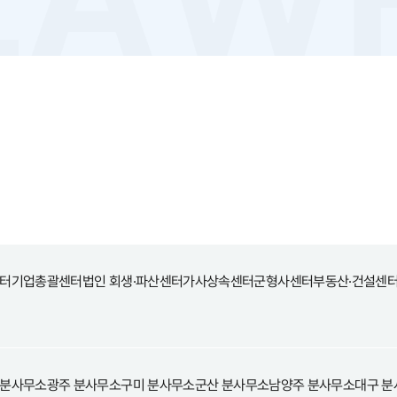
터
기업총괄센터
법인 회생·파산센터
가사상속센터
군형사센터
부동산·건설센
 분사무소
광주 분사무소
구미 분사무소
군산 분사무소
남양주 분사무소
대구 분