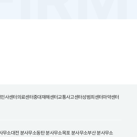
터
민사센터
의료센터
중대재해센터
교통사고센터
성범죄센터
마약센터
사무소
대전 분사무소
동탄 분사무소
목포 분사무소
부산 분사무소