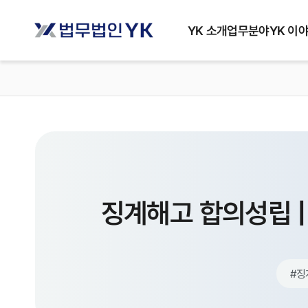
YK 소개
업무분야
YK 이
징계해고 합의성립 |
#
징