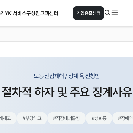
야기
YK 서비스
구성원
고객센터
기업총괄센터
노동·산업재해 / 징계
신청인
 절차적 하자 및 주요 징계사유
계해고
#
부당해고
#
직장내괴롭힘
#
성희롱
#
장애인