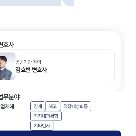
변호사
공공기관 경력
김효빈
변호사
업무분야
산업재해
징계
해고
직장내성희롱
직장내괴롭힘
기타민사